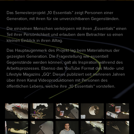
Das Semesterprojekt „10 Essentials“ zeigt Personen einer
Generation, mit ihren für sie unverzichtbaren Gegenständen.
Die einzelnen Menschen verkörpern mit ihren „Essentials“ einen
Teil ihrer Persönlichkeit und erlauben dem Betrachter so einen
kleinen Einblick in ihren Alltag.
Das Hauptaugenmerk des Projekt lag beim Materialismus der
gezeigten Generation. Die Fragestellung wie essentiell
Gegenstände werden können, galt als Inspiration während des
Arbeitsprozesses. Ebenso das YouTube Format des Mode- und
Lifestyle Magazins „GQ“. Dieses publiziert seit mehreren Jahren
über ihren Kanal Videoproduktionen mit Personen des
öffentlichen Lebens, welche ihre „10 Essentials“ vorstellen.